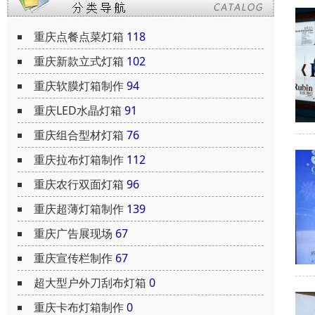
重庆点餐点菜灯箱
118
重庆新款立式灯箱
102
重庆软膜灯箱制作
94
重庆LED水晶灯箱
91
重庆组合型材灯箱
76
重庆拉布灯箱制作
112
重庆农行双面灯箱
96
重庆超薄灯箱制作
139
重庆广告展现场
67
重庆宣传栏制作
67
超大型户外刀刮布灯箱
0
重庆卡布灯箱制作
0