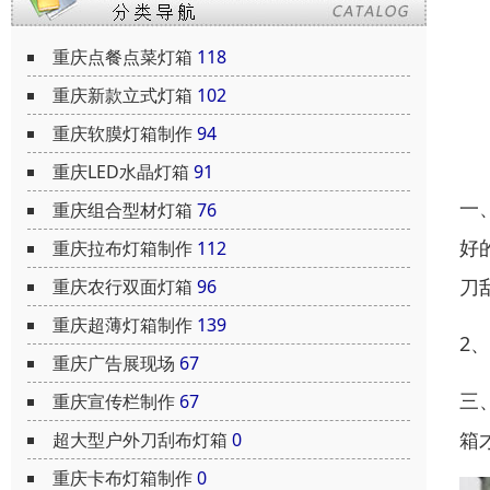
重庆点餐点菜灯箱
118
重庆新款立式灯箱
102
重庆软膜灯箱制作
94
重庆LED水晶灯箱
91
一
重庆组合型材灯箱
76
好
重庆拉布灯箱制作
112
刀
重庆农行双面灯箱
96
重庆超薄灯箱制作
139
2
重庆广告展现场
67
三
重庆宣传栏制作
67
箱
超大型户外刀刮布灯箱
0
重庆卡布灯箱制作
0