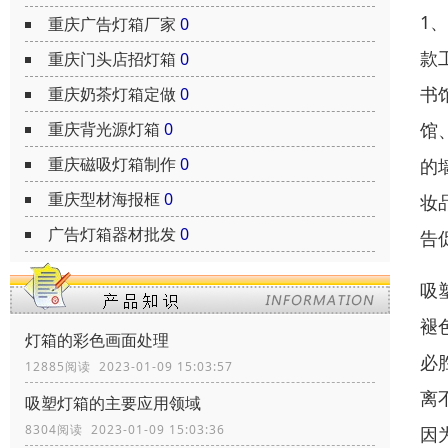
1
重庆广告灯箱厂家
0
款
重庆门头店招灯箱
0
书
重庆奶茶灯箱定做
0
馆
重庆背光源灯箱
0
重庆磁吸灯箱制作
0
的
重庆型材海报框
0
妆
广告灯箱器材批发
0
告
吸
褪
灯箱的彩色画面处理
必
12885阅读 2023-01-09 15:03:57
离
吸塑灯箱的主要应用领域
8304阅读 2023-01-09 15:03:36
因