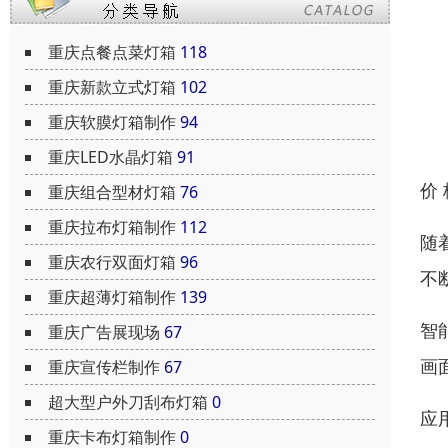
重庆点餐点菜灯箱
118
重庆新款立式灯箱
102
重庆软膜灯箱制作
94
重庆LED水晶灯箱
91
价
重庆组合型材灯箱
76
重庆拉布灯箱制作
112
随
重庆农行双面灯箱
96
不
重庆超薄灯箱制作
139
智
重庆广告展现场
67
画
重庆宣传栏制作
67
超大型户外刀刮布灯箱
0
应
重庆卡布灯箱制作
0