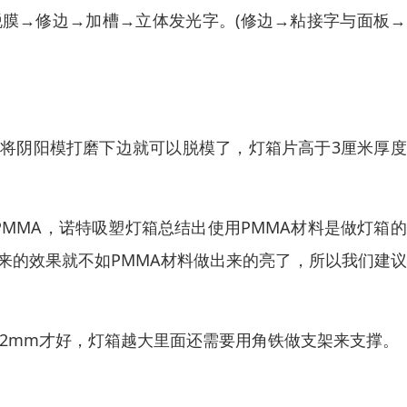
 →脱膜→修边→加槽→立体发光字。(修边→粘接字与面板
需将阴阳模打磨下边就可以脱模了，灯箱片高于3厘米厚
PMMA，诺特吸塑灯箱总结出使用PMMA材料是做灯箱
出来的效果就不如PMMA材料做出来的亮了，所以我们建
.2mm才好，灯箱越大里面还需要用角铁做支架来支撑。