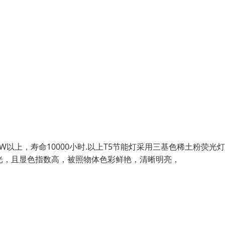
W以上，寿命10000小时.以上T5节能灯采用三基色稀土粉荧光
光，且显色指数高，被照物体色彩鲜艳，清晰明亮，