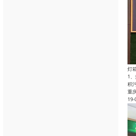
灯
1
积
重
19-