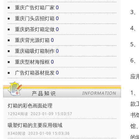
重庆广告灯箱厂家
0
3
重庆门头店招灯箱
0
4
重庆奶茶灯箱定做
0
重庆背光源灯箱
0
5
重庆磁吸灯箱制作
0
6
重庆型材海报框
0
广告灯箱器材批发
0
应
1
款
灯箱的彩色画面处理
书
12924阅读 2023-01-09 15:03:57
吸塑灯箱的主要应用领域
馆
8340阅读 2023-01-09 15:03:36
的