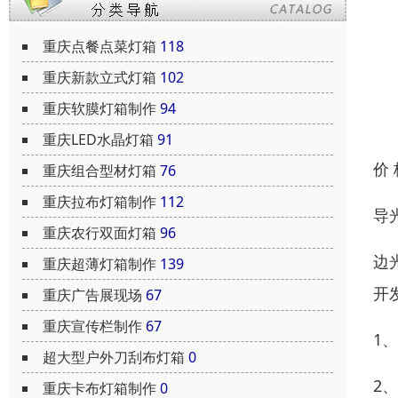
重庆点餐点菜灯箱
118
重庆新款立式灯箱
102
重庆软膜灯箱制作
94
重庆LED水晶灯箱
91
价
重庆组合型材灯箱
76
重庆拉布灯箱制作
112
导
重庆农行双面灯箱
96
边
重庆超薄灯箱制作
139
开
重庆广告展现场
67
重庆宣传栏制作
67
1
超大型户外刀刮布灯箱
0
2
重庆卡布灯箱制作
0