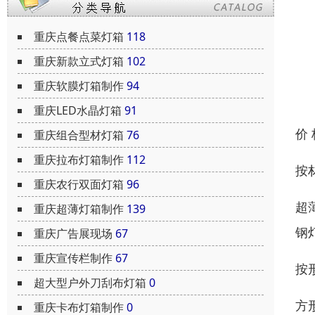
重庆点餐点菜灯箱
118
重庆新款立式灯箱
102
重庆软膜灯箱制作
94
重庆LED水晶灯箱
91
价
重庆组合型材灯箱
76
重庆拉布灯箱制作
112
按
重庆农行双面灯箱
96
超
重庆超薄灯箱制作
139
钢
重庆广告展现场
67
重庆宣传栏制作
67
按
超大型户外刀刮布灯箱
0
方
重庆卡布灯箱制作
0