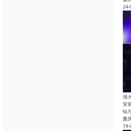
24-
强
安
钻
重
19-