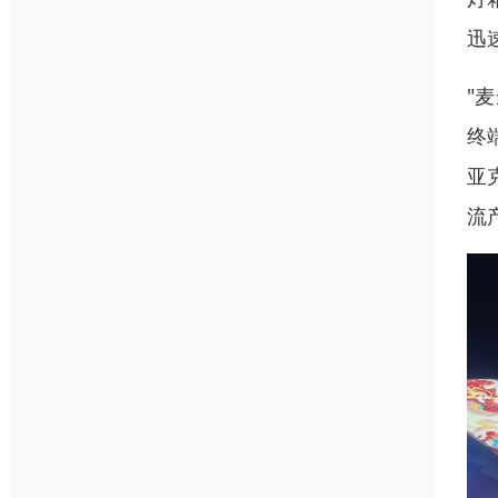
迅
"
终
亚
流