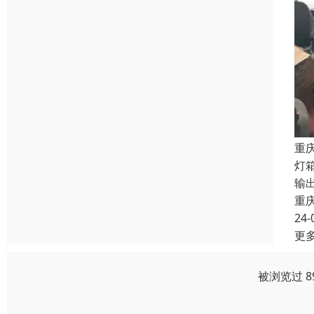
重
灯
输
重
24-
更
被浏览过 8