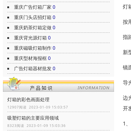
灯
重庆广告灯箱厂家
0
重庆门头店招灯箱
0
按
重庆奶茶灯箱定做
0
指
重庆背光源灯箱
0
重庆磁吸灯箱制作
0
新
重庆型材海报框
0
镜
广告灯箱器材批发
0
导
边
灯箱的彩色画面处理
开
12907阅读 2023-01-09 15:03:57
吸塑灯箱的主要应用领域
1
8323阅读 2023-01-09 15:03:36